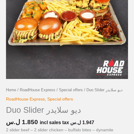
Home
/
RoadHouse Express
/
Special offers
/ Duo Slider ديو سلايدر
RoadHouse Express
,
Special offers
Duo Slider ديو سلايدر
ل.س
1.850
incl sales tax
ل.س
1.947
2 slider beef – 2 slider chicken – buffalo bites – dynamite