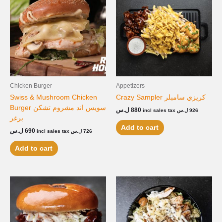
Chicken Burger
Appetizers
Swiss & Mushroom Chicken
Crazy Sampler كريزي سامبلر
Burger سويس اند مشروم تشكن
ل.س
880
incl sales tax
ل.س
926
برغر
Add to cart
ل.س
690
incl sales tax
ل.س
726
Add to cart