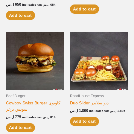
ل.س
650
incl sales tax
ل.س
684
Add to cart
Add to cart
Beef Burger
RoadHouse Express
Duo Slider ديو سلايدر
Cowboy Swiss Burger كاوبوي
سويس برغر
ل.س
1.800
incl sales tax
ل.س
1.895
ل.س
775
incl sales tax
ل.س
816
Add to cart
Add to cart