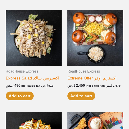
RoadHouse Express
RoadHouse Express
Extreme Offer اكستريم اوفر
Express Salad اكسبريس سالاد
ل.س
490
ل.س
2.450
incl sales tax
ل.س
516
incl sales tax
ل.س
2.579
Add to cart
Add to cart