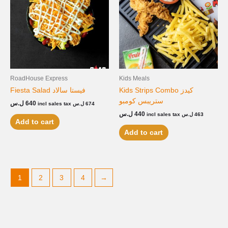
RoadHouse Express
Kids Meals
Kids Strips Combo كيدز
Fiesta Salad فيستا سالاد
ستريبس كومبو
ل.س
640
incl sales tax
ل.س
674
ل.س
440
incl sales tax
ل.س
463
Add to cart
Add to cart
1
2
3
4
→