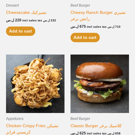
Dessert
Beef Burger
Cheesy Ranch Burger تشيزي
Cheesecake تشيزكيك
رانش برغر
ل.س
220
incl sales tax
ل.س
232
ل.س
675
incl sales tax
ل.س
710
Add to cart
Add to cart
Appetizers
Beef Burger
Classic Burger كلاسيك برغر
Chicken Crispy Fries تشيكن
كريسبي فرايز
ل.س
625
incl sales tax
ل.س
658