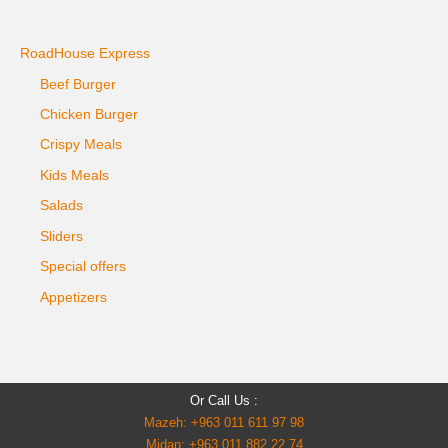
RoadHouse Express
Beef Burger
Chicken Burger
Crispy Meals
Kids Meals
Salads
Sliders
Special offers
Appetizers
Or Call Us :
Mazeh: +963 011 611 97 98
Midan: +963 011 882 22 74